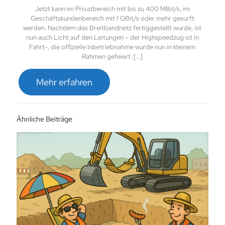
Jetzt kann im Privatbereich mit bis zu 400 MBit/s, im
Geschäftskundenbereich mit 1 GBit/s oder mehr gesurft
werden. Nachdem das Breitbandnetz fertiggestellt wurde, ist
nun auch Licht auf den Leitungen – der Highspeedzug ist in
Fahrt-, die offizielle Inbetriebnahme wurde nun in kleinem
Rahmen gefeiert. […]
Mehr erfahren
Ähnliche Beiträge